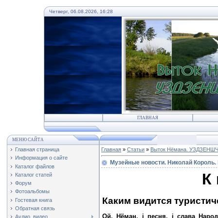
Четверг, 06.08.2026, 16:28
ГЛАВНАЯ
МЕНЮ САЙТА
Главная страница
Главная
»
Статьи
»
Выток Нёмана. УЗДЗЕНШЧ
Информация о сайте
Музейные новости. Николай Король. 
Каталог файлов
К
Каталог статей
Форум
Фотоальбомы
Каким видится туристич
Гостевая книга
Обратная связь
Ой, Нёман, і песня, і слава Нар
Аудио, видео