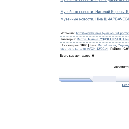
Музейные новости. Николай Король. К 
Музейные новости. Ніна ШЧАРБАЧЭВІЧ.
Источник
:
http://www.belniva.by/news_full.php
Категория
:
Выток Нёмана. УЗДЗЕНШЧЫНА №7 (
Просмотров
:
1698
|
Теги
:
Верх-Неман
,
Узденщ
смотреть каталог AVON 12/2014
|
Рейтинг
:
0.0
/
Всего комментариев
:
0
Добавлять
Бесп