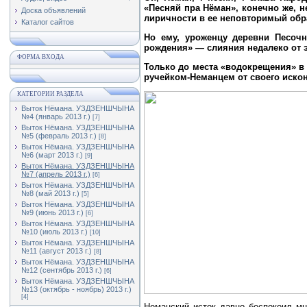
«Песняй пра Нёман», конечно же, н
Доска объявлений
лиричности в ее неповторимый обр
Каталог сайтов
Но ему, уроженцу деревни Песочн
рождения» — слияния недалеко от э
ФОРМА ВХОДА
Только до места «водокрещения» в
ручейком-Неманцем от своего искон
КАТЕГОРИИ РАЗДЕЛА
Выток Нёмана. УЗДЗЕНШЧЫНА
№4 (январь 2013 г.)
[7]
Выток Нёмана. УЗДЗЕНШЧЫНА
№5 (февраль 2013 г.)
[8]
Выток Нёмана. УЗДЗЕНШЧЫНА
№6 (март 2013 г.)
[9]
Выток Нёмана. УЗДЗЕНШЧЫНА
№7 (апрель 2013 г.)
[6]
Выток Нёмана. УЗДЗЕНШЧЫНА
№8 (май 2013 г.)
[5]
Выток Нёмана. УЗДЗЕНШЧЫНА
№9 (июнь 2013 г.)
[6]
Выток Нёмана. УЗДЗЕНШЧЫНА
№10 (июль 2013 г.)
[10]
Выток Нёмана. УЗДЗЕНШЧЫНА
№11 (август 2013 г.)
[8]
Выток Нёмана. УЗДЗЕНШЧЫНА
№12 (сентябрь 2013 г.)
[6]
Выток Нёмана. УЗДЗЕНШЧЫНА
№13 (октябрь - ноябрь) 2013 г.)
[4]
Неманский исток давно беспокоил мн