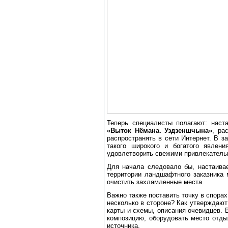
Теперь специалисты полагают: наст
«Выток Нёмана. Уздзеншчына»
, ра
распространять в сети Интернет. В з
такого широкого и богатого явлени
удовлетворить свежими привлекатель
Для начала следовало бы, настаива
территории ландшафтного заказника 
очистить захламленные места.
Важно также поставить точку в спорах
несколько в стороне? Как утверждают
карты и схемы, описания очевидцев. 
композицию, оборудовать место отды
источника.