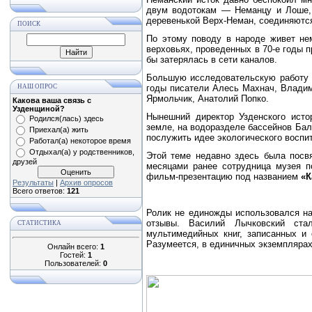
двум водотокам — Неманцу и Лоше, 
деревенькой Верх-Неман, соединяются
ПОИСК
По этому поводу в народе живет не
верховьях, проведенных в 70-е годы п
бы затерялась в сети каналов.
Большую исследовательскую работу п
НАШ ОПРОС
годы писатели Алесь Махнач, Владим
Ярмольчик, Анатолий Попко.
Какова ваша связь с
Узденщиной?
Нынешний директор Узденского исто
Родился(лась) здесь
земле, на водоразделе бассейнов Бал
Приехал(а) жить
послужить идее экологического воспит
Работал(а) некоторое время
Отдыхал(а) у родственников,
Этой теме недавно здесь была посв
друзей
месяцами ранее сотрудница музея п
фильм-презентацию под названием
«К
Результаты
|
Архив опросов
Всего ответов:
121
Ролик не единожды использовался на
отзывы. Василий Лычковский ста
СТАТИСТИКА
мультимедийных книг, записанных и
Разумеется, в единичных экземплярах
Онлайн всего:
1
Гостей:
1
Пользователей:
0